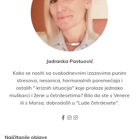
Jadranka Pastuović
Kako se nositi sa svakodnevnim izazovima punim
stresova, nesanica, hormonalnih poremećaja i
ostalih " kriznih situacija" koje prolaze jednako
muškarci i žene u četrdesetima? Bilo da ste s Venere
ili s Marsa, dobrodošli u "Lude četrdesete".
Najčitanije objave