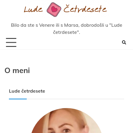
Skip
to
content
Bilo da ste s Venere ili s Marsa, dobrodošli u "Lude
četrdesete".
O meni
Lude četrdesete